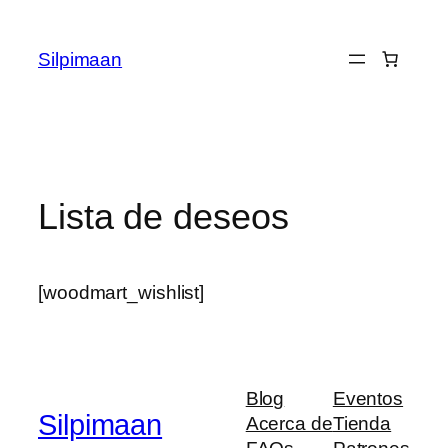
Saltar
al
Silpimaan
contenido
Lista de deseos
[woodmart_wishlist]
Blog
Eventos
Silpimaan
Acerca de
Tienda