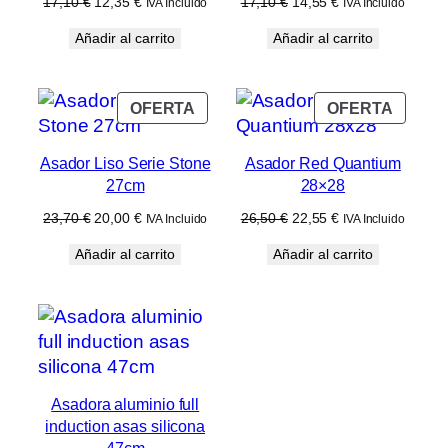
El
El
El
El
17,10
€
12,35
€
17,10
€
14,55
€
IVA Incluido
IVA Incluido
precio
precio
precio
precio
Añadir al carrito
Añadir al carrito
original
actual
original
actual
era:
es:
era:
es:
17,10 €.
12,35 €.
17,10 €.
14,55 €.
PRODUCTO
PROD
OFERTA
OFERTA
EN
EN
OFERTA
OFERT
Asador Liso Serie Stone
Asador Red Quantium
27cm
28×28
El
El
El
El
23,70
€
20,00
€
26,50
€
22,55
€
IVA Incluido
IVA Incluido
precio
precio
precio
precio
Añadir al carrito
Añadir al carrito
original
actual
original
actual
era:
es:
era:
es:
23,70 €.
20,00 €.
26,50 €.
22,55 €.
Asadora aluminio full
induction asas silicona
47cm