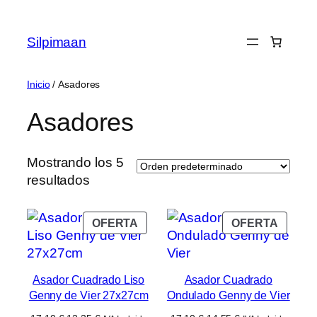
Saltar
al
Silpimaan
contenido
Inicio
/ Asadores
Asadores
Mostrando los 5
resultados
PRODUCTO
PROD
OFERTA
OFERTA
EN
EN
OFERTA
OFERT
Asador Cuadrado Liso
Asador Cuadrado
Genny de Vier 27x27cm
Ondulado Genny de Vier