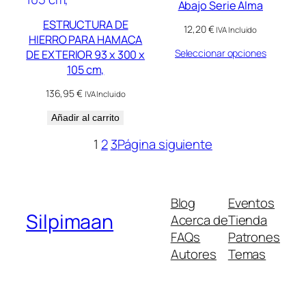
Abajo Serie Alma
ESTRUCTURA DE
12,20
€
IVA Incluido
HIERRO PARA HAMACA
Seleccionar opciones
DE EXTERIOR 93 x 300 x
105 cm,
136,95
€
IVA Incluido
Añadir al carrito
1
2
3
Página siguiente
Blog
Eventos
Silpimaan
Acerca de
Tienda
FAQs
Patrones
Autores
Temas