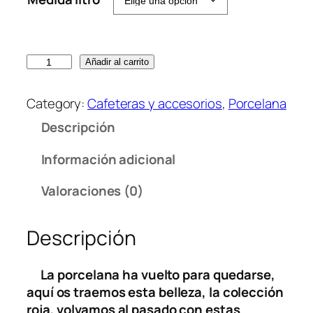
r
e
c
C
i
Añadir al carrito
a
o
f
s
Category:
Cafeteras y accesorios
, 
Porcelana
e
:
Descripción
t
d
e
e
Información adicional
r
s
a
d
Valoraciones (0)
C
e
o
1
Descripción
n
2
i
,
c
6
La porcelana ha vuelto para quedarse,
a
5
aquí os traemos esta belleza, la colección
e
roja, volvamos al pasado con estas