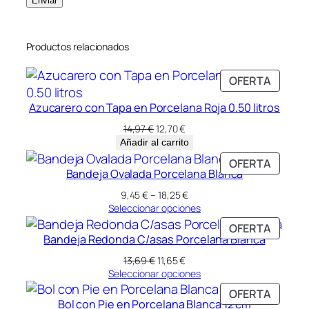
Productos relacionados
PRODU
OFERTA
EN
Azucarero con Tapa en Porcelana Roja 0.50 litros
OFERT
El
El
14,97
€
12,70
€
precio
precio
Añadir al carrito
original
actual
PRODU
OFERTA
era:
es:
Bandeja Ovalada Porcelana Blanca
EN
14,97 €.
12,70 €.
OFERT
Rango
9,45
€
–
18,25
€
de
Seleccionar opciones
precios:
PRODU
OFERTA
desde
Bandeja Redonda C/asas Porcelana Blanca
EN
9,45 €
OFERT
El
El
hasta
13,69
€
11,65
€
precio
precio
18,25 €
Seleccionar opciones
original
actual
PRODU
OFERTA
era:
es:
Bol con Pie en Porcelana Blanca 12 cm
EN