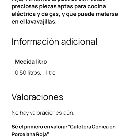
n
€
preciosas piezas aptas para cocina
P
h
eléctrica y de gas, y que puede meterse
o
a
en el lavavajillas.
r
s
c
t
Información adicional
e
a
l
1
a
5
Medida litro
n
,
0.50 litros, 1 litro
a
2
R
5
o
Valoraciones
j
€
a
c
No hay valoraciones aún.
a
Sé el primero en valorar “Cafetera Conica en
n
Porcelana Roja”
t