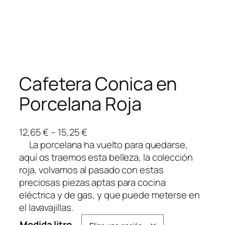
Cafetera Conica en
Porcelana Roja
R
12,65
€
–
15,25
€
a
La porcelana ha vuelto para quedarse,
n
aquí os traemos esta belleza, la colección
g
roja, volvamos al pasado con estas
o
preciosas piezas aptas para cocina
d
eléctrica y de gas, y que puede meterse en
e
el lavavajillas.
p
Medida litro