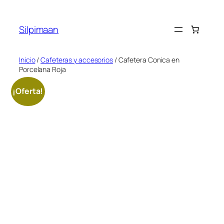
Saltar
al
Silpimaan
contenido
Inicio
/
Cafeteras y accesorios
/ Cafetera Conica en
Porcelana Roja
¡Oferta!